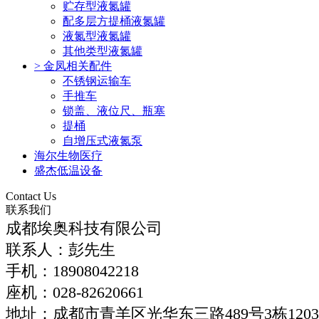
贮存型液氮罐
配多层方提桶液氮罐
液氮型液氮罐
其他类型液氮罐
>
金凤相关配件
不锈钢运输车
手推车
锁盖、液位尺、瓶塞
提桶
自增压式液氮泵
海尔生物医疗
盛杰低温设备
Contact Us
联系我们
成都埃奥科技有限公司
联系人：彭先生
手机：
18908042218
座机：
028-
82620661
地址：成都市青羊区光华东三路489号3栋120