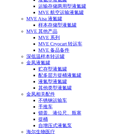
运输存储两用型液氮罐
MVE 航空运输液氮罐
MVE Aisa 液氮罐
样本存储型液氮罐
MVE 其他产品
MVE 系列
MVE Cryocart 转运车
MVE 备品备件
深低温样本转运罐
金凤液氮罐
贮存型液氮罐
配多层方提桶液氮罐
液氮型液氮罐
其他类型液氮罐
金凤相关配件
不锈钢运输车
手推车
锁盖、液位尺、瓶塞
提桶
自增压式液氮泵
海尔生物医疗